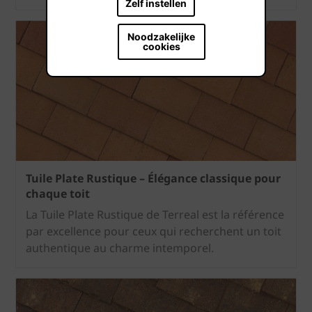
Zelf instellen
Noodzakelijke
cookies
Tuile Plate Rustique – Élégance classique pour
chaque toit
La Tuile Plate Rustique de Terreal est la référence
par excellence pour ceux qui recherchent un toit
authentique au charme intemporel.