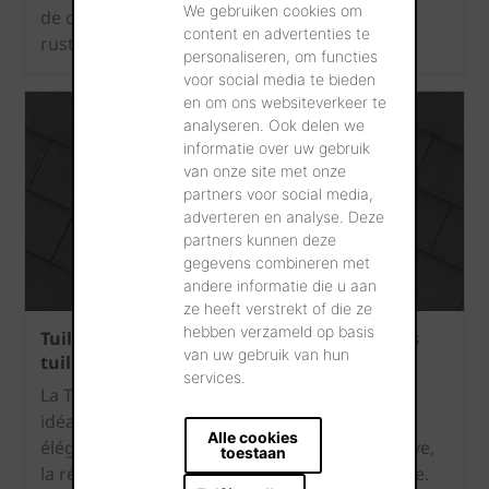
We gebruiken cookies om
de caractère avec une allure résolument
content en advertenties te
rustique.
personaliseren, om functies
voor social media te bieden
en om ons websiteverkeer te
analyseren. Ook delen we
informatie over uw gebruik
van onze site met onze
partners voor social media,
adverteren en analyse. Deze
partners kunnen deze
gegevens combineren met
andere informatie die u aan
ze heeft verstrekt of die ze
hebben verzameld op basis
Tuile Plate Éminence – La référence pour les
van uw gebruik van hun
tuiles petit format
services.
La Tuile Plate Éminence de Terreal est le choix
idéal pour ceux qui recherchent une solution
Alle cookies
élégante et durable pour la construction neuve,
toestaan
la rénovation ou la restauration du patrimoine.