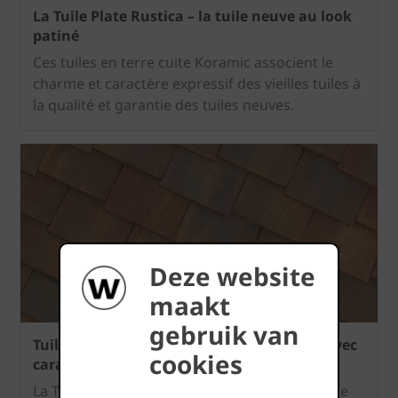
La Tuile Plate Rustica – la tuile neuve au look
patiné
Ces tuiles en terre cuite Koramic associent le
charme et caractère expressif des vieilles tuiles à
la qualité et garantie des tuiles neuves.
Deze website
maakt
gebruik van
Tuile Plate Pommard – Tuile authentique avec
cookies
caractère
La Tuile Plate Pommard de Terreal est une tuile