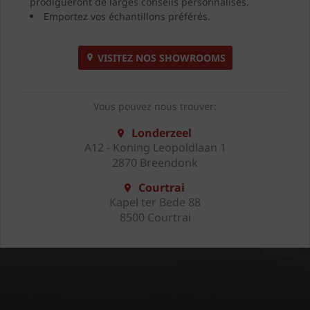
prodigueront de larges conseils personnalisés.
Emportez vos échantillons préférés.
VISITEZ NOS SHOWROOMS
Vous pouvez nous trouver:
Londerzeel
A12 - Koning Leopoldlaan 1
2870 Breendonk
Courtrai
Kapel ter Bede 88
8500 Courtrai