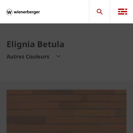
Elignia Betula
Autres Couleurs