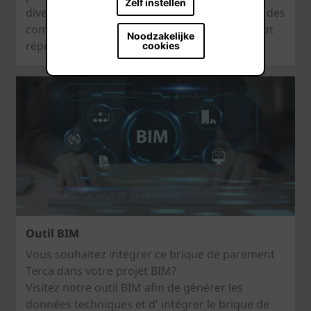
Zelf instellen
diverses maisons témoin. Vous pouvez tester des
combinaisons infinies jusqu'à ce que le résultat
Noodzakelijke
réponde pleinement à vos besoins.
cookies
Outil BIM
Vous souhaitez intégrer ce brique de parement
Terca dans votre projet BIM?
Visitez notre outil BIM afin de générer les
données techniques et d' intégrer le brique de