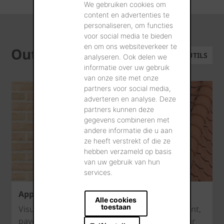
We gebruiken cookies om
content en advertenties te
personaliseren, om functies
voor social media te bieden
en om ons websiteverkeer te
Outils
TOUS LES OUTILS
analyseren. Ook delen we
informatie over uw gebruik
van onze site met onze
partners voor social media,
adverteren en analyse. Deze
partners kunnen deze
gegevens combineren met
andere informatie die u aan
ze heeft verstrekt of die ze
hebben verzameld op basis
van uw gebruik van hun
services.
Appli de visualisation
Alle cookies
toestaan
Visualisez les textures des briques de parement,
pavés en terre cuite et tuiles de votre choix sur