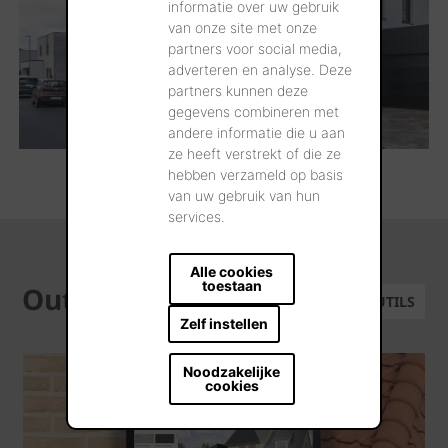
informatie over uw gebruik
van onze site met onze
partners voor social media,
adverteren en analyse. Deze
partners kunnen deze
gegevens combineren met
andere informatie die u aan
ze heeft verstrekt of die ze
hebben verzameld op basis
van uw gebruik van hun
services.
Alle cookies
toestaan
Outils
TOUS LES OUTILS
Zelf instellen
Noodzakelijke
cookies