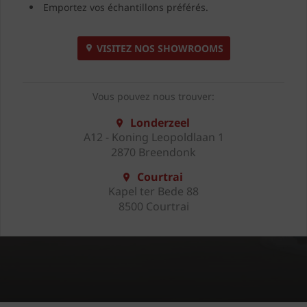
Emportez vos échantillons préférés.
VISITEZ NOS SHOWROOMS
Vous pouvez nous trouver:
Londerzeel
A12 - Koning Leopoldlaan 1
2870 Breendonk
Courtrai
Kapel ter Bede 88
8500 Courtrai