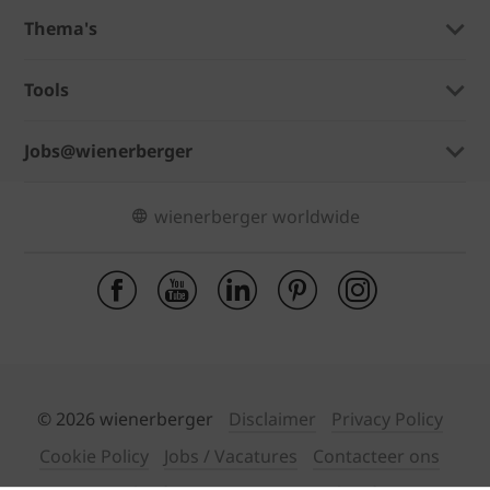
Thema's
Tools
Jobs@wienerberger
wienerberger worldwide
© 2026 wienerberger
Disclaimer
Privacy Policy
Cookie Policy
Jobs / Vacatures
Contacteer ons