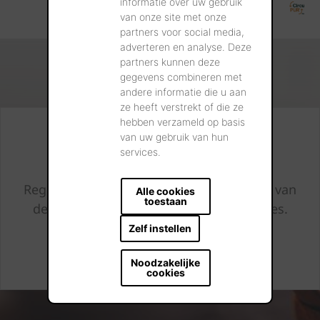
informatie over uw gebruik
van onze site met onze
partners voor social media,
adverteren en analyse. Deze
partners kunnen deze
gegevens combineren met
andere informatie die u aan
ze heeft verstrekt of die ze
hebben verzameld op basis
Altijd op de hoogte
van uw gebruik van hun
services.
Registreer en we houden u op de hoogte van
Alle cookies
toestaan
de laatste nieuwtjes en bijkomend advies.
Zelf instellen
IK SCHRIJF MIJ IN
Noodzakelijke
cookies