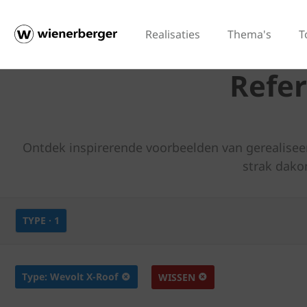
Realisaties
Thema's
T
Refer
Ontdek inspirerende voorbeelden van gerealisee
strak dako
TYPE
· 1
Type: Wevolt X-Roof
WISSEN