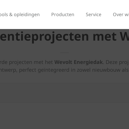
ools & opleidingen
Producten
Service
Over w
entieprojecten met 
rde projecten met het
Wevolt Energiedak
. Deze pr
ntwerp, perfect geïntegreerd in zowel nieuwbouw als