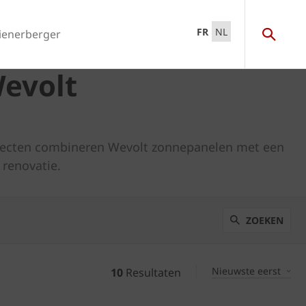
FR
NL
ienerberger
Wevolt
ojecten combineren Wevolt zonnepanelen met een
 renovatie.
ZOEKEN
Nieuwste eerst
10
Resultaten