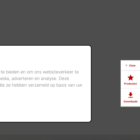
Close
 te bieden en om ons websiteverkeer te
media, adverteren en analyse. Deze
Producten
 die ze hebben verzameld op basis van uw
Downloads
Showrooms
Jobs