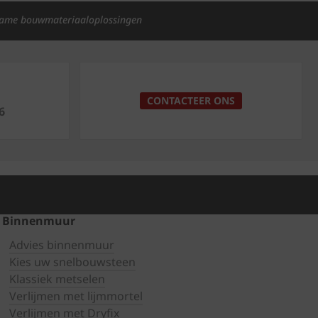
ame bouwmateriaaloplossingen
p
CONTACTEER ONS
6
Binnenmuur
Advies binnenmuur
Kies uw snelbouwsteen
Klassiek metselen
Verlijmen met lijmmortel
Verlijmen met Dryfix