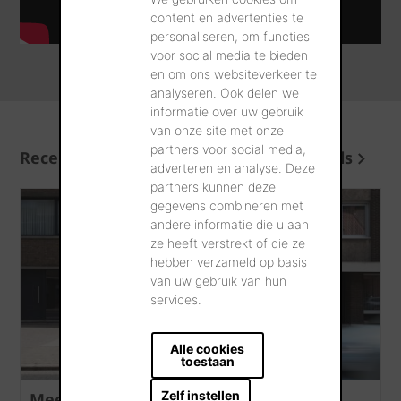
content en advertenties te
personaliseren, om functies
voor social media te bieden
en om ons websiteverkeer te
analyseren. Ook delen we
informatie over uw gebruik
van onze site met onze
partners voor social media,
Recente artikels
Meer artikels
adverteren en analyse. Deze
partners kunnen deze
gegevens combineren met
andere informatie die u aan
ze heeft verstrekt of die ze
hebben verzameld op basis
van uw gebruik van hun
services.
Alle cookies
toestaan
Zelf instellen
Meer renovatiewerken zonder