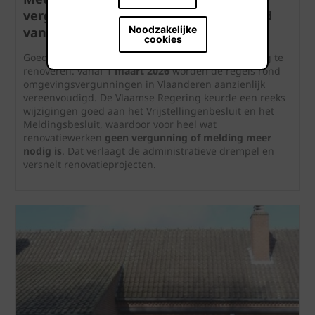
vergunning: Vlaamse regels versoepeld
Noodzakelijke
vanaf 1 maart 2026
cookies
Goed nieuws voor wie plannen heeft om zijn woning te
renoveren: vanaf
1 maart 2026
worden de regels rond
omgevingsvergunningen in Vlaanderen aanzienlijk
vereenvoudigd. De Vlaamse Regering keurde een reeks
wijzigingen goed aan het Vrijstellingenbesluit en het
Meldingsbesluit, waardoor voor heel wat
renovatiewerken
geen vergunning of melding meer
nodig is
. Dat verlaagt de administratieve drempel en
versnelt renovatieprojecten.