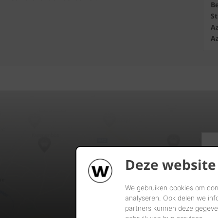
B
S
Aa
Aa
Deze website
We gebruiken cookies om cont
analyseren. Ook delen we inf
partners kunnen deze gegeven