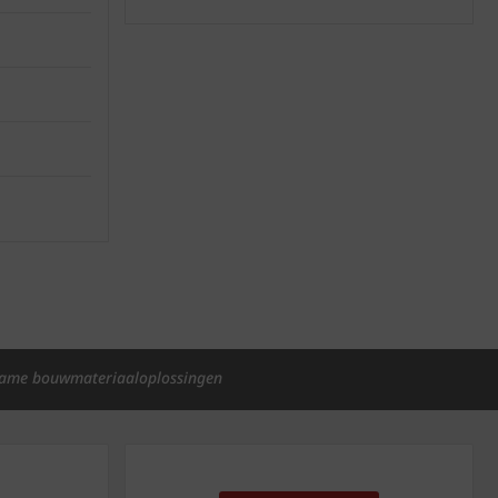
ame bouwmateriaaloplossingen
p