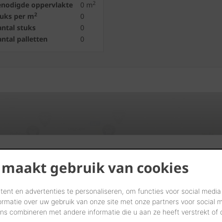
2
enodigde oppervlakte
0
m
2
tuks per m
0
ntal stuks
0
ntal palletten
0
Vind verdelers in uw buurt
 maakt gebruik van cookies
START UW ZOEKTOCHT
ent en advertenties te personaliseren, om functies voor social media
ormatie over uw gebruik van onze site met onze partners voor social 
s combineren met andere informatie die u aan ze heeft verstrekt of