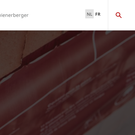
NL
FR
wienerberger