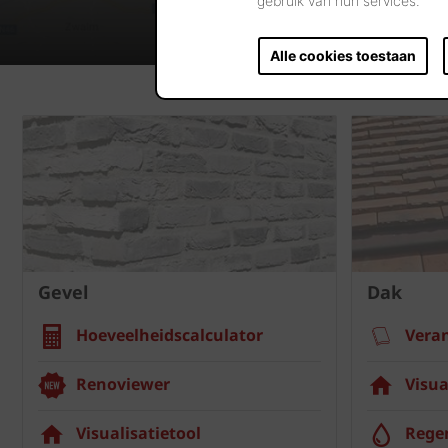
gebruik van hun services.
Alle cookies toestaan
Gevel
Dak
Hoeveelheidscalculator
Vera
Renoviewer
Visua
Visualisatietool
Rege