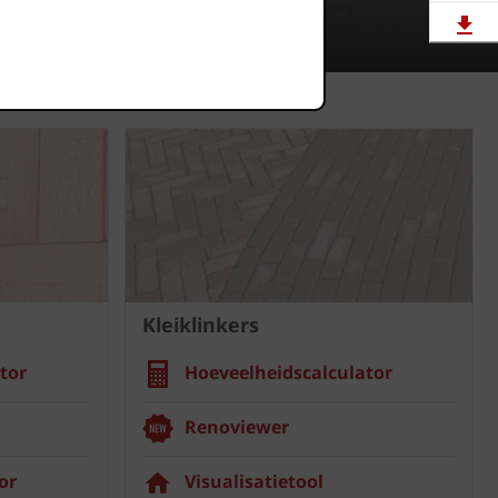
Downloads
Showrooms
Jobs
Kleiklinkers
tor
Hoeveelheidscalculator
Renoviewer
or
Visualisatietool