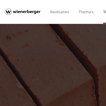
Realisaties
Thema's
T