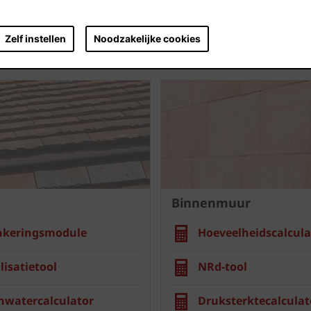
Zelf instellen
Noodzakelijke cookies
Binnenmuur
nkeringsmodule
Hoeveelheidscalcula
lisatietool
NRd-tool
nwatercalculator
Druksterktecalculat