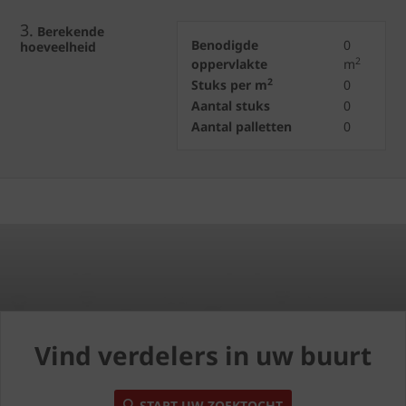
3.
Berekende
Benodigde
0
hoeveelheid
2
oppervlakte
m
2
Stuks per m
0
Aantal stuks
0
Aantal palletten
0
Vind verdelers in uw buurt
START UW ZOEKTOCHT