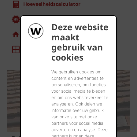
Hoeveelheidscalculator
Renoviewer
Deze website
Visualisatietool
maakt
gebruik van
BIM-tool
cookies
We gebruiken cookies om
content en advertenties te
personaliseren, om functies
voor social media te bieden
en om ons websiteverkeer te
analyseren. Ook delen we
informatie over uw gebruik
van onze site met onze
partners voor social media,
adverteren en analyse. Deze
partners kunnen deze