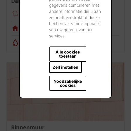
Dak
gegevens combineren met
andere informatie die u aan
Verankeringsmodule
ze heeft verstrekt of die ze
hebben verzameld op basis
Visualisatietool
van uw gebruik van hun
services.
Regenwatercalculator
Alle cookies
toestaan
Zelf instellen
Noodzakelijke
cookies
Binnenmuur