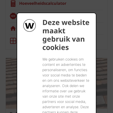
Hoeveelheidscalculator
Renoviewer
Deze website
Visualisatietool
maakt
gebruik van
BIM-tool
cookies
We gebruiken cookies om
content en advertenties te
personaliseren, om functies
voor social media te bieden
en om ons websiteverkeer te
analyseren. Ook delen we
informatie over uw gebruik
van onze site met onze
partners voor social media,
adverteren en analyse. Deze
partners kunnen deze