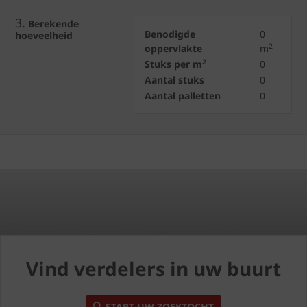
3.
Berekende
Benodigde
0
hoeveelheid
2
oppervlakte
m
2
Stuks per m
0
Aantal stuks
0
Aantal palletten
0
Vind verdelers in uw buurt
START UW ZOEKTOCHT