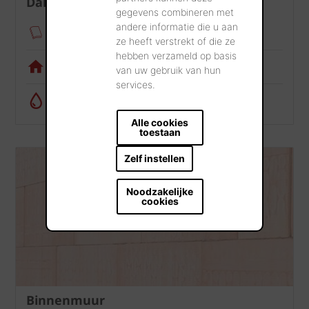
Dak
gegevens combineren met
andere informatie die u aan
Verankeringsmodule
ze heeft verstrekt of die ze
hebben verzameld op basis
Visualisatietool
van uw gebruik van hun
services.
Regenwatercalculator
Alle cookies
toestaan
Zelf instellen
Noodzakelijke
cookies
Binnenmuur