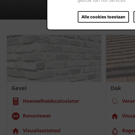
gebruik van hun services.
Alle cookies toestaan
Gevel
Dak
Hoeveelheidscalculator
Vera
Renoviewer
Visua
Visualisatietool
Rege