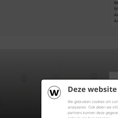
B
S
Aa
Aa
Deze website
We gebruiken cookies om cont
analyseren. Ook delen we inf
partners kunnen deze gegeven