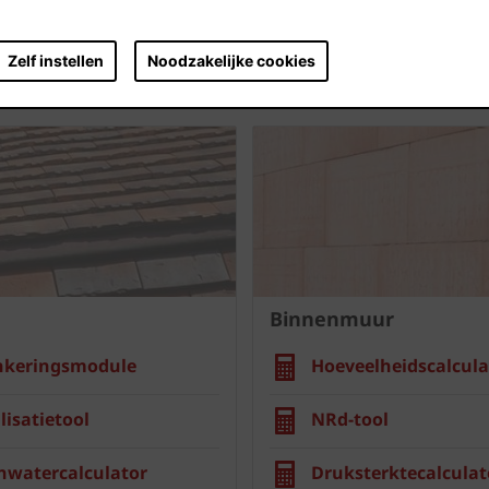
Zelf instellen
Noodzakelijke cookies
Binnenmuur
nkeringsmodule
Hoeveelheidscalcula
lisatietool
NRd-tool
nwatercalculator
Druksterktecalculat