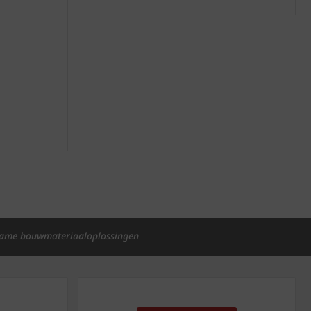
ame bouwmateriaaloplossingen
p