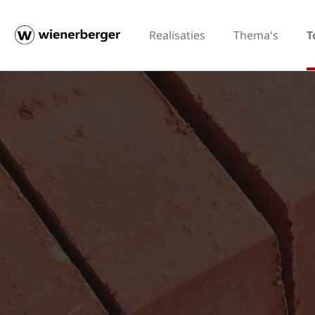
Realisaties
Thema's
T