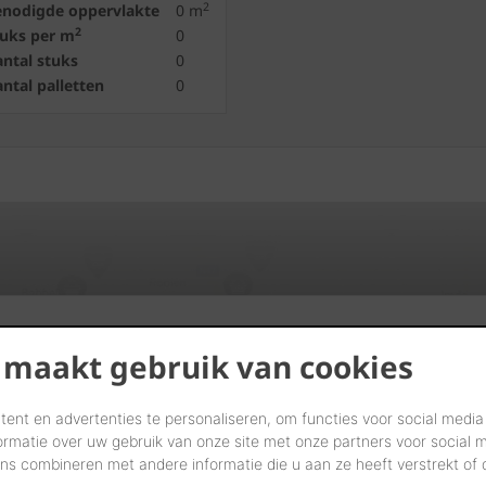
2
enodigde oppervlakte
0
m
2
tuks per m
0
ntal stuks
0
ntal palletten
0
Vind verdelers in uw buurt
 maakt gebruik van cookies
START UW ZOEKTOCHT
ent en advertenties te personaliseren, om functies voor social media
ormatie over uw gebruik van onze site met onze partners voor social 
s combineren met andere informatie die u aan ze heeft verstrekt of