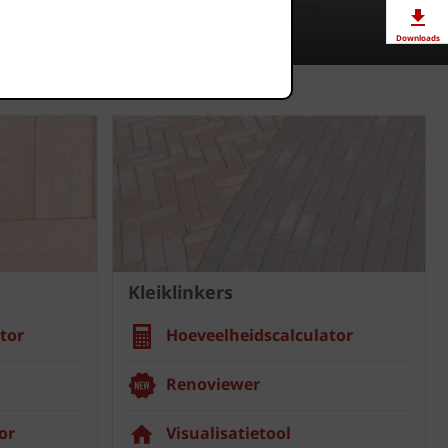
Downloads
Showrooms
Jobs
Kleiklinkers
tor
Hoeveelheidscalculator
Renoviewer
or
Visualisatietool