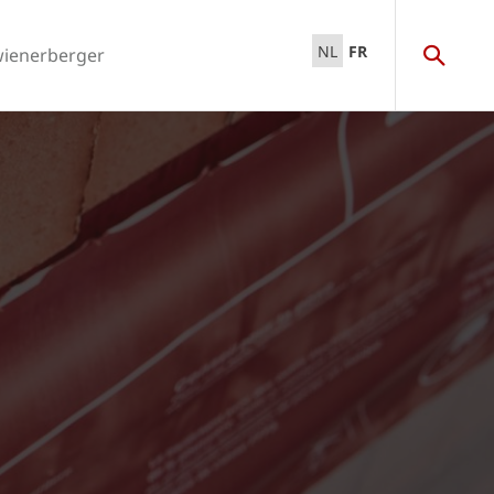
NL
FR
wienerberger