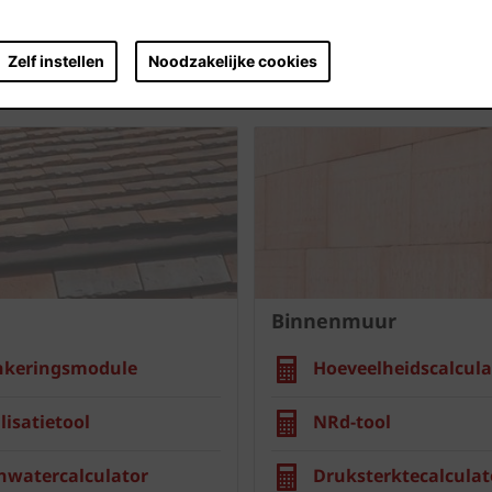
Zelf instellen
Noodzakelijke cookies
Binnenmuur
nkeringsmodule
Hoeveelheidscalcula
lisatietool
NRd-tool
nwatercalculator
Druksterktecalculat