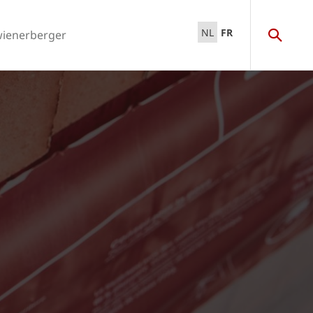
NL
FR
wienerberger