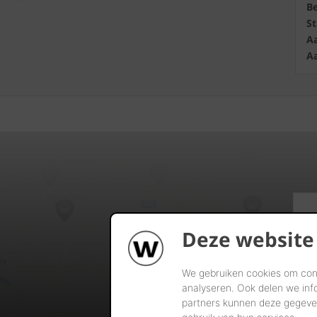
B
S
Aa
Aa
Deze website
We gebruiken cookies om cont
analyseren. Ook delen we inf
partners kunnen deze gegeven