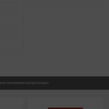
ame bouwmateriaaloplossingen
p