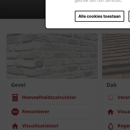
gebruik van hun services.
Alle cookies toestaan
Gevel
Dak
Hoeveelheidscalculator
Vera
Renoviewer
Visua
Visualisatietool
Rege