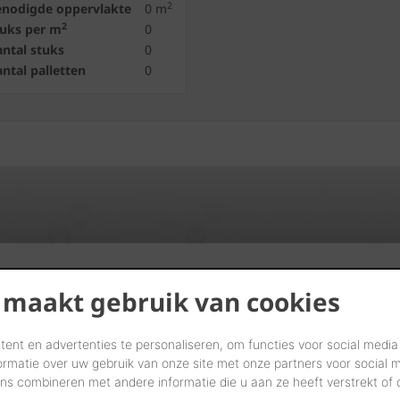
2
enodigde oppervlakte
0
m
2
tuks per m
0
ntal stuks
0
ntal palletten
0
Vind verdelers in uw buurt
 maakt gebruik van cookies
START UW ZOEKTOCHT
ent en advertenties te personaliseren, om functies voor social media
ormatie over uw gebruik van onze site met onze partners voor social 
s combineren met andere informatie die u aan ze heeft verstrekt of