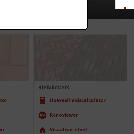
Downloads
Showrooms
Jobs
Kleiklinkers
tor
Hoeveelheidscalculator
Renoviewer
or
Visualisatietool