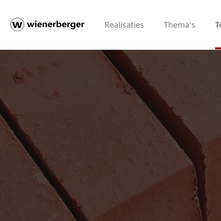
Realisaties
Thema's
T