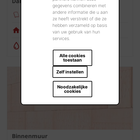
Dak
gegevens combineren met
andere informatie die u aan
Verankeringsmodule
ze heeft verstrekt of die ze
hebben verzameld op basis
Visualisatietool
van uw gebruik van hun
services.
Regenwatercalculator
Alle cookies
toestaan
Zelf instellen
Noodzakelijke
cookies
Binnenmuur