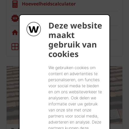
Hoeveelheidscalculator
Renoviewer
Deze website
Visualisatietool
maakt
gebruik van
BIM-tool
cookies
We gebruiken cookies om
content en advertenties te
personaliseren, om functies
voor social media te bieden
en om ons websiteverkeer te
analyseren. Ook delen we
informatie over uw gebruik
van onze site met onze
partners voor social media,
adverteren en analyse. Deze
partners kunnen deze