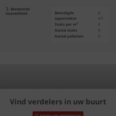
3.
Berekende
Benodigde
0
hoeveelheid
2
oppervlakte
m
2
Stuks per m
0
Aantal stuks
0
Aantal palletten
0
Vind verdelers in uw buurt
START UW ZOEKTOCHT