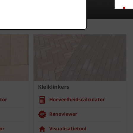
Downloads
Showrooms
Jobs
Kleiklinkers
tor
Hoeveelheidscalculator
Renoviewer
or
Visualisatietool