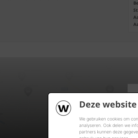
B
S
Aa
Aa
Deze website
We gebruiken cookies om cont
analyseren. Ook delen we inf
partners kunnen deze gegeven