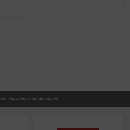
ame bouwmateriaaloplossingen
p