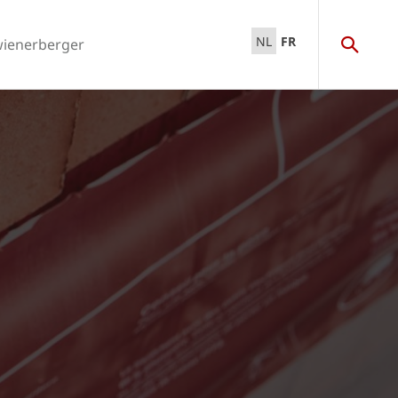
NL
FR
wienerberger