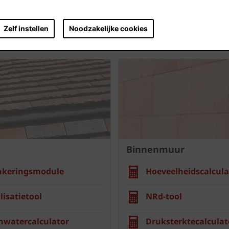
Zelf instellen
Noodzakelijke cookies
Binnenmuur
nkeringsmodule
Hoeveelheidscalcula
lisatietool
NRd-tool
nwatercalculator
Druksterktecalculat