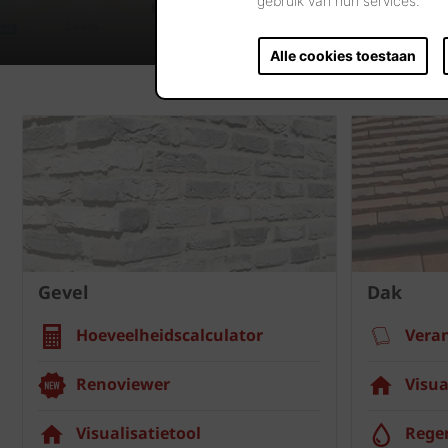
gebruik van hun services.
Alle cookies toestaan
Gevel
Dak
Hoeveelheidscalculator
Vera
Renoviewer
Visua
Visualisatietool
Rege