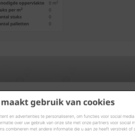
2
enodigde oppervlakte
0
m
2
tuks per m
0
ntal stuks
0
ntal palletten
0
Vind verdelers in uw buurt
 maakt gebruik van cookies
START UW ZOEKTOCHT
ent en advertenties te personaliseren, om functies voor social media
ormatie over uw gebruik van onze site met onze partners voor social 
s combineren met andere informatie die u aan ze heeft verstrekt of