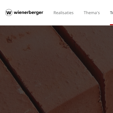
Realisaties
Thema's
T