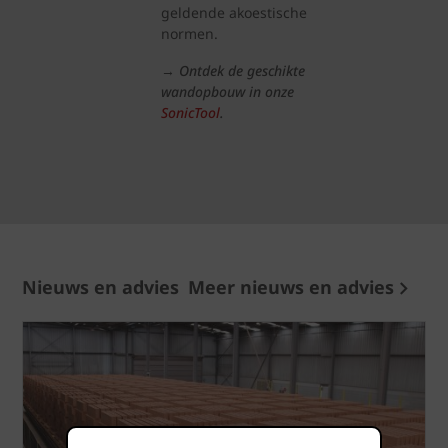
geldende akoestische
normen.
→
Ontdek de geschikte
wandopbouw in onze
SonicTool
.
Nieuws en advies
Meer nieuws en advies