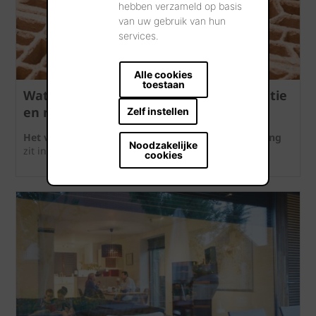
hebben verzameld op basis
van uw gebruik van hun
services.
Alle cookies
toestaan
Wat is het verschil tussen maattolerantie
en maatspreiding?
Zelf instellen
Het verschil tussen maattolerantie en maatspreiding
Noodzakelijke
zit in
wat
er wordt vergeleken.
cookies