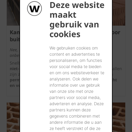
Deze website
maakt
gebruik van
cookies
Kan u een snelbouwsteen gebruiken voor
buitenmetselwerk?
We gebruiken cookies om
Nee, standaard snelbouwstenen zijn niet geschikt voor
content en advertenties te
onbeschermd buitenmetselwerk.
personaliseren, om functies
Snelbouwstenen zijn ontworpen voor
dragend en
voor social media te bieden
niet‑dragend binnenmetselwerk
. In de meeste gevallen
en om ons websiteverkeer te
zijn ze
niet vorstbestendig
en dus
niet bedoeld om
analyseren. Ook delen we
permanent blootgesteld te worden aan regen, vocht
informatie over uw gebruik
en vorst
.
van onze site met onze
partners voor social media,
adverteren en analyse. Deze
partners kunnen deze
gegevens combineren met
andere informatie die u aan
ze heeft verstrekt of die ze