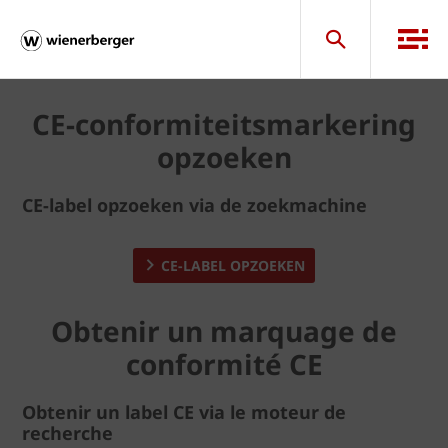
CE-conformiteitsmarkering
opzoeken
CE-label opzoeken via de zoekmachine
CE-LABEL OPZOEKEN
Obtenir un marquage de
conformité CE
Obtenir un label CE via le moteur de
recherche