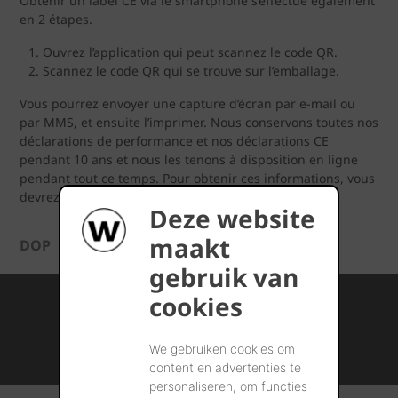
Obtenir un label CE via le smartphone s’effectue également
en 2 étapes.
Ouvrez l’application qui peut scannez le code QR.
Scannez le code QR qui se trouve sur l’emballage.
Vous pourrez envoyer une capture d’écran par e-mail ou
par MMS, et ensuite l’imprimer. ​Nous conservons toutes nos
déclarations de performance et nos déclarations CE
pendant 10 ans et nous les tenons à disposition en ligne
pendant tout ce temps. Pour obtenir ces informations, vous
devrez cependant connaître les numéros respectifs.
Deze website
maakt
DOP
gebruik van
Internationale kennis en ervaring
cookies
Professionele naverkoopservice
We gebruiken cookies om
Duurzame bouwmateriaaloplossingen
content en advertenties te
personaliseren, om functies