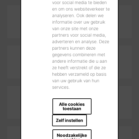
voor social media te bieden
en om ons websiteverkeer te
analyseren. Ook delen we
Algemeen contact
informatie over uw gebruik
+32 56 24 96 38
van onze site met onze
partners voor social media,
adverteren en analyse. Deze
partners kunnen deze
gegevens combineren met
Technisch advies en trainings
andere informatie die u aan
+32 56 24 96 27
ze heeft verstrekt of die ze
hebben verzameld op basis
van uw gebruik van hun
services.
Dienst na verkoop
Alle cookies
+32 56 24 95 16
toestaan
Zelf instellen
Noodzakelijke