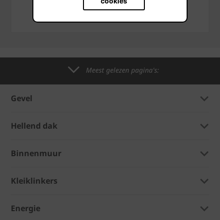
cookies
CONTACTEER ONS
Meest gelezen pagina's:
Gevel
Hellend dak
Binnenmuur
Kleiklinkers
Energie