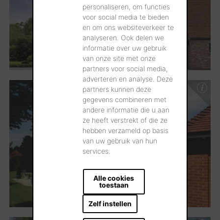
personaliseren, om functies
voor social media te bieden
en om ons websiteverkeer te
analyseren. Ook delen we
informatie over uw gebruik
van onze site met onze
partners voor social media,
adverteren en analyse. Deze
partners kunnen deze
gegevens combineren met
andere informatie die u aan
ze heeft verstrekt of die ze
hebben verzameld op basis
van uw gebruik van hun
services.
Alle cookies
toestaan
Zelf instellen