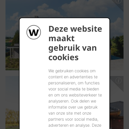
Deze website
maakt
gebruik van
cookies
We gebruiken cookies om
content en advertenties te
personaliseren, om functies
voor social media te bieden
en om ons websiteverkeer te
analyseren. Ook delen we
informatie over uw gebruik
van onze site met onze
partners voor social media,
adverteren en analyse. Deze