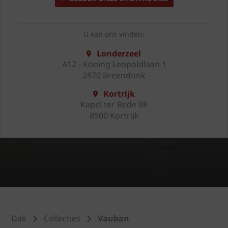
U kan ons vinden:
Londerzeel
A12 - Koning Leopoldlaan 1
2870 Breendonk
Kortrijk
Kapel ter Bede 88
8500 Kortrijk
Dak
Collecties
Vauban