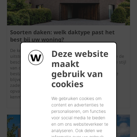
Soorten daken: welk daktype past het
best bij uw woning?
De keuze van een dak gaat verder dan alleen de
Deze website
uitstraling van uw woning. De dakvorm bepaalt mee de
maakt
beschikbare ruimte onder het dak, de architecturale stijl
van de woning en de mogelijke dakbedekking. Er
gebruik van
bestaan verschillende soorten daken, maar in België
blijven hellende daken populair. Van het klassieke
cookies
zadeldak tot een modern lessenaarsdak of een
opvallend boogdak: elke dakvorm heeft zijn eigen
kenmerken en voordelen.
We gebruiken cookies om
content en advertenties te
personaliseren, om functies
voor social media te bieden
en om ons websiteverkeer te
analyseren. Ook delen we
informatie over uw gebruik