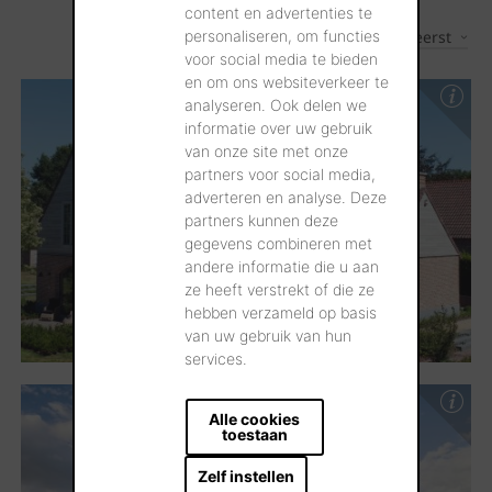
content en advertenties te
personaliseren, om functies
Nieuwste eerst
3
Resultaten
voor social media te bieden
en om ons websiteverkeer te
analyseren. Ook delen we
informatie over uw gebruik
van onze site met onze
partners voor social media,
adverteren en analyse. Deze
partners kunnen deze
gegevens combineren met
andere informatie die u aan
ze heeft verstrekt of die ze
hebben verzameld op basis
van uw gebruik van hun
services.
Alle cookies
toestaan
Zelf instellen