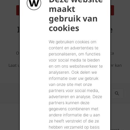
maakt
ZOEK EEN REFERENTIEADRES IN UW BUURT
gebruik van
cookies
Inspirerende referentie
projecten
We gebruiken cookies om
content en advertenties te
Ontdek wat er allemaal mogelijk is met deze Terca
personaliseren, om functies
gevelsteen.
voor social media te bieden
Laat u inspireren door de fotoreeksen die u hieronder kan
en om ons websiteverkeer te
terugvinden.
analyseren. Ook delen we
informatie over uw gebruik
van onze site met onze
partners voor social media,
adverteren en analyse. Deze
partners kunnen deze
gegevens combineren met
andere informatie die u aan
ze heeft verstrekt of die ze
hebben verzameld op basis
Nieuwste eerst