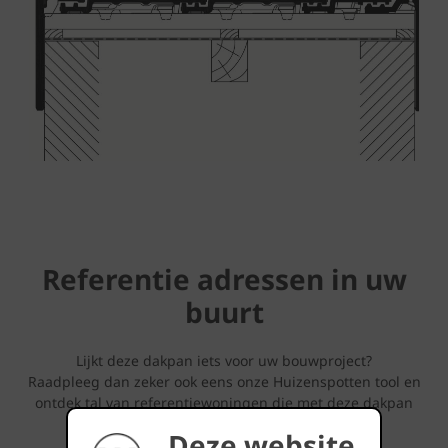
Referentie adressen in uw
buurt
Lijkt deze dakpan iets voor uw bouwproject?
Raadpleeg dan zeker ook eens onze Huizenspotten tool en
ontdek tal van referentiewoningen die met deze dakpan
werden opgetrokken bij u in de buurt.
Deze website