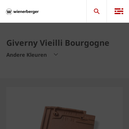
Giverny Vieilli Bourgogne
Andere Kleuren