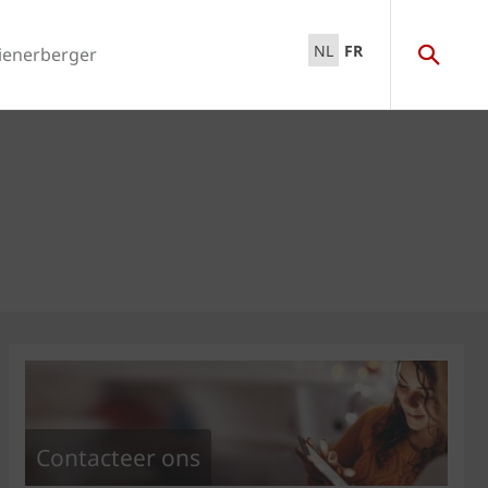
NL
FR
ienerberger
Contacteer ons