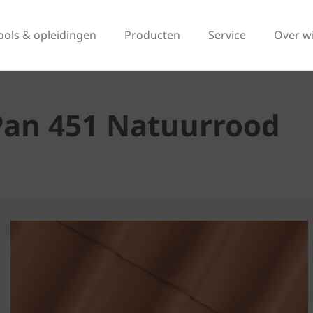
ools & opleidingen
Producten
Service
Over w
Pan 451 Natuurrood