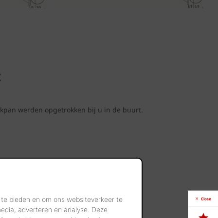
t
kpan werden opgetrokken bij u in de buurt.
n
 te bieden en om ons websiteverkeer te
Close
en.
media, adverteren en analyse. Deze