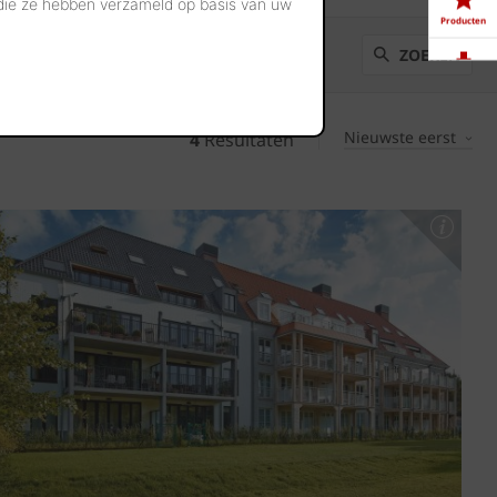
 die ze hebben verzameld op basis van uw
Producten
ZOEKEN
Downloads
Nieuwste eerst
4
Resultaten
Showrooms
Jobs