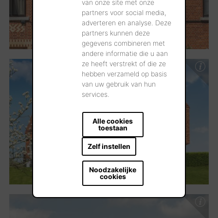
van onze site met onze
partners voor social media,
adverteren en analyse. Deze
partners kunnen deze
gegevens combineren met
andere informatie die u aan
ze heeft verstrekt of die ze
hebben verzameld op basis
van uw gebruik van hun
services.
Alle cookies
toestaan
Zelf instellen
Noodzakelijke
cookies