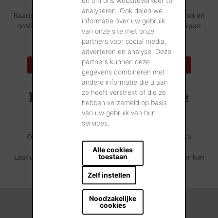
en om ons websiteverkeer te
Lijkt deze dakpan iets voor uw bouwproject?
analyseren. Ook delen we
Raadpleeg dan zeker ook eens onze Huizenspotten tool en
informatie over uw gebruik
ontdek tal van referentiewoningen die met deze dakpan
van onze site met onze
werden opgetrokken bij u in de buurt.
partners voor social media,
adverteren en analyse. Deze
partners kunnen deze
ZOEK EEN REFERENTIEADRES IN UW BUURT
gegevens combineren met
andere informatie die u aan
Inspirerende referentie
ze heeft verstrekt of die ze
hebben verzameld op basis
projecten
van uw gebruik van hun
services.
Ontdek wat er allemaal mogelijk is met deze Terca
gevelsteen.
Alle cookies
Laat u inspireren door de fotoreeksen die u hieronder kan
toestaan
terugvinden.
Zelf instellen
Noodzakelijke
cookies