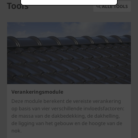
Tools
ALLE TOOLS
Verankeringsmodule
Deze module berekent de vereiste verankering
op basis van vier verschillende invloedsfactoren:
de massa van de dakbedekking, de dakhelling,
de ligging van het gebouw en de hoogte van de
nok.