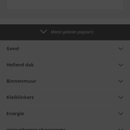
Meest gelezen pagina's:
Gevel
Hellend dak
Binnenmuur
Kleiklinkers
Energie
wienerberger showrooms