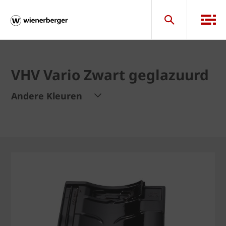
VHV Vario Zwart geglazuurd
Andere Kleuren