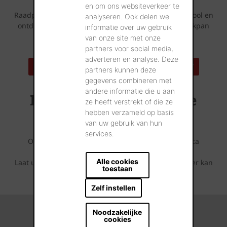
Lijkt deze dakpan iets voor uw bouwproject?
en om ons websiteverkeer te
Raadpleeg dan zeker ook eens onze Huizenspotten tool en
analyseren. Ook delen we
ontdek tal van referentiewoningen die met deze dakpan
informatie over uw gebruik
werden opgetrokken bij u in de buurt.
van onze site met onze
partners voor social media,
adverteren en analyse. Deze
ZOEK EEN REFERENTIEADRES IN UW BUURT
partners kunnen deze
gegevens combineren met
andere informatie die u aan
Inspirerende referentie
ze heeft verstrekt of die ze
projecten
hebben verzameld op basis
van uw gebruik van hun
services.
Ontdek wat er allemaal mogelijk is met deze Terca
gevelsteen.
Alle cookies
Laat u inspireren door de fotoreeksen die u hieronder kan
toestaan
terugvinden.
Zelf instellen
Noodzakelijke
cookies