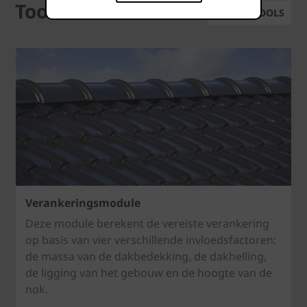
Tools
ALLE TOOLS
Verankeringsmodule
Deze module berekent de vereiste verankering
op basis van vier verschillende invloedsfactoren:
de massa van de dakbedekking, de dakhelling,
de ligging van het gebouw en de hoogte van de
nok.