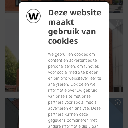
Deze website
maakt
gebruik van
cookies
We gebruiken cookies om
content en advertenties te
personaliseren, om functies
voor social media te bieden
en om ons websiteverkeer te
analyseren. Ook delen we
informatie over uw gebruik
van onze site met onze
partners voor social media,
adverteren en analyse. Deze
partners kunnen deze
gegevens combineren met
andere informatie die u aan