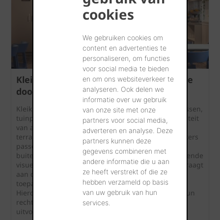
cookies
We gebruiken cookies om
content en advertenties te
personaliseren, om functies
voor social media te bieden
Kleiklinkers in uw interieur: zo past u ze
en om ons websiteverkeer te
analyseren. Ook delen we
doordacht toe
informatie over uw gebruik
Kleiklinkers worden traditioneel gebruikt voor terrassen,
van onze site met onze
tuinpaden en opritten. Met de hernieuwde populariteit
partners voor social media,
van authentieke, natuurlijke materialen zijn ook
adverteren en analyse. Deze
terracottavloeren aan een comeback bezig. Kleiklinkers
partners kunnen deze
passen perfect in dit plaatje. Door zowel binnen als
gegevens combineren met
buiten dezelfde kleiklinkers te leggen, kan een boeiende
andere informatie die u aan
visuele relatie ontstaan tussen de ruimtes, wat bijdraagt
ze heeft verstrekt of die ze
aan de esthetiek van het geheel. Een geslaagde
hebben verzameld op basis
toepassing vraagt echter een doordachte aanpak.
Hieronder ontdekt u waar kleiklinkers het best tot hun
van uw gebruik van hun
recht komen én waar u rekening mee houdt bij de
services.
uitvoering.