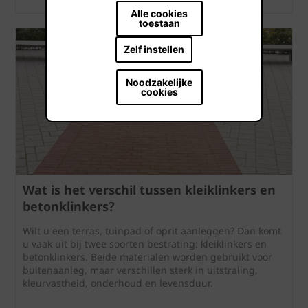
Alle cookies
toestaan
Zelf instellen
Noodzakelijke
cookies
Wat is het verschil tussen kleiklinkers en
betonklinkers?
Wilt u een terras, tuinpad of oprit aanleggen? Dan komt
u vaak uit bij twee soorten bestrating: kleiklinkers en
betonklinkers. Beide materialen worden gebruikt voor
buitenaanleg, maar verschillen sterk in uitstraling,
kleurvastheid, onderhoud en levensduur.