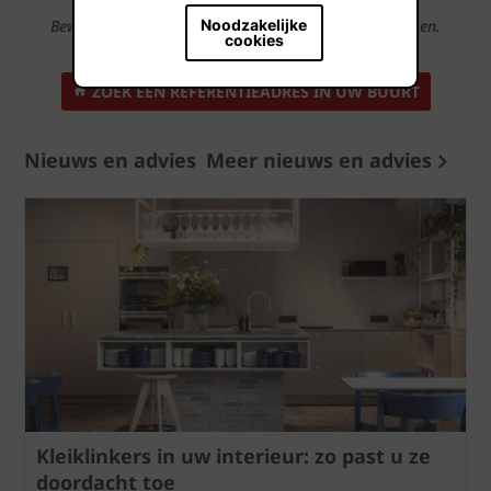
Noodzakelijke
Bewonder onze producten op 100-en referentieadressen.
cookies
ZOEK EEN REFERENTIEADRES IN UW BUURT
Nieuws en advies
Meer nieuws en advies
Kleiklinkers in uw interieur: zo past u ze
doordacht toe