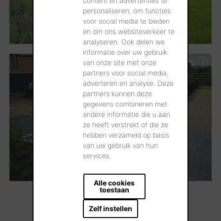
content en advertenties te
personaliseren, om functies
voor social media te bieden
en om ons websiteverkeer te
analyseren. Ook delen we
informatie over uw gebruik
van onze site met onze
partners voor social media,
adverteren en analyse. Deze
partners kunnen deze
gegevens combineren met
andere informatie die u aan
ze heeft verstrekt of die ze
hebben verzameld op basis
van uw gebruik van hun
services.
Alle cookies
toestaan
...Meer laden
Zelf instellen