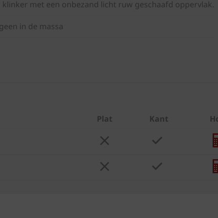
h klinker met een onbezand licht ruw geschaafd oppervlak.
ogeen in de massa
Plat
Kant
Ho
m
m