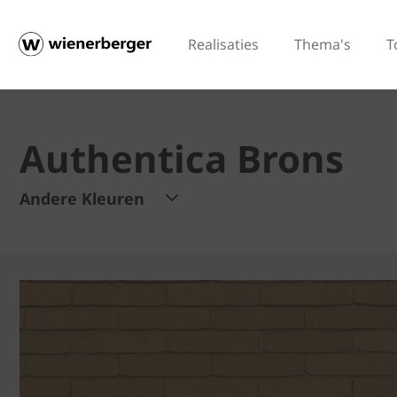
Realisaties
Thema's
T
Authentica Brons
Andere Kleuren