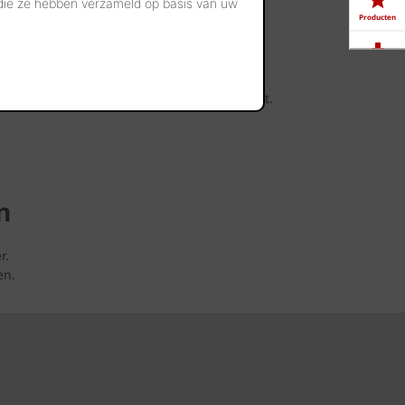
 die ze hebben verzameld op basis van uw
Producten
t
Downloads
linker werden gerealiseerd bij u in de buurt.
Showrooms
Jobs
n
r.
en.