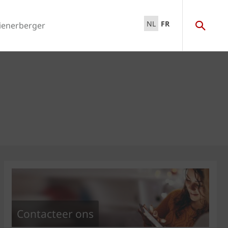
NL
FR
ienerberger
Contacteer ons