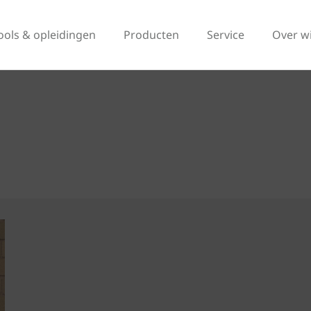
ools & opleidingen
Producten
Service
Over w