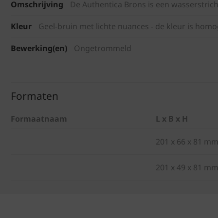
Omschrijving
De Authentica Brons is een wasserstric
Kleur
Geel-bruin met lichte nuances - de kleur is hom
Bewerking(en)
Ongetrommeld
Formaten
Formaatnaam
L x B x H
201 x 66 x 81 m
201 x 49 x 81 m