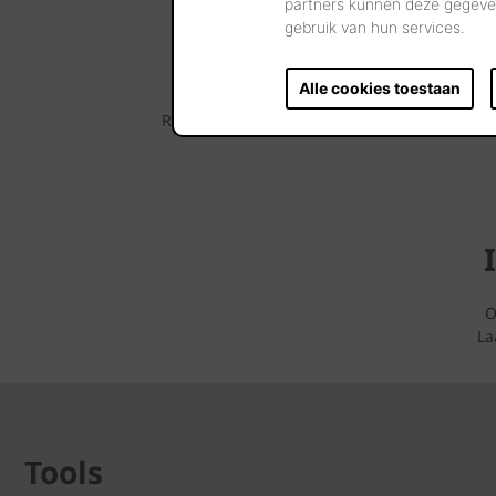
partners kunnen deze gegeven
gebruik van hun services.
Alle cookies toestaan
Raadpleeg dan zeker ook eens onze Huizenspot
O
La
Tools