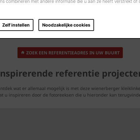
s combineren met andere informatie die u aan ze heeft verstrekt of
Referentie adressen in uw buur
Zelf instellen
Noodzakelijke cookies
Lijkt deze kleiklinker iets voor uw bouwproject?
ten tool en ontdek tal van referentieprojecten die met deze kleik
ZOEK EEN REFERENTIEADRES IN UW BUURT
Inspirerende referentie projecte
ntdek wat er allemaal mogelijk is met deze wienerberger kleiklinke
at u inspireren door de fotoreeksen die u hieronder kan terugvind