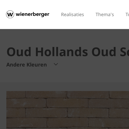
Realisaties
Thema's
T
Oud Hollands Oud 
Andere Kleuren