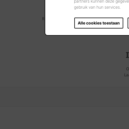
partners kunnen deze gegeven
gebruik van hun services.
Raadpleeg dan zeker ook eens onze Huizenspot
Alle cookies toestaan
O
La