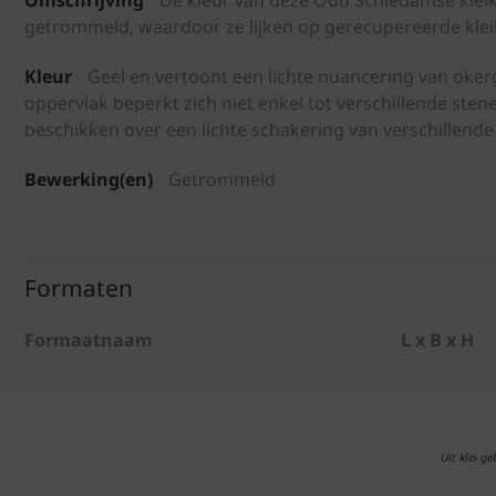
getrommeld, waardoor ze lijken op gerecupereerde kleik
Kleur
Geel en vertoont een lichte nuancering van okerg
oppervlak beperkt zich niet enkel tot verschillende stene
beschikken over een lichte schakering van verschillende
Bewerking(en)
Getrommeld
Formaten
Formaatnaam
L x B x H
Uit klei g