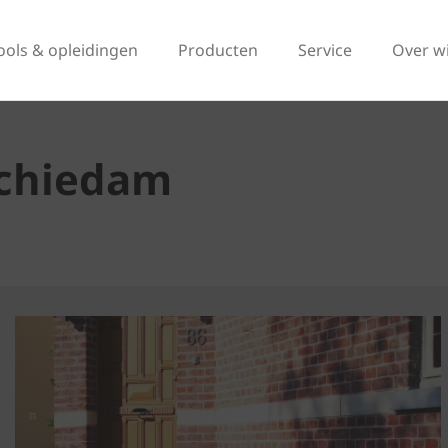
ools & opleidingen
Producten
Service
Over w
Schiedam