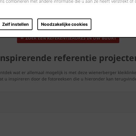
s combineren met andere informatie die u aan ze heeft verstrekt of
Lijkt deze kleiklinker iets voor uw bouwproject?
ten tool en ontdek tal van referentieprojecten die met deze kleik
Zelf instellen
Noodzakelijke cookies
ZOEK EEN REFERENTIEADRES IN UW BUURT
Inspirerende referentie projecte
ntdek wat er allemaal mogelijk is met deze wienerberger kleiklinke
at u inspireren door de fotoreeksen die u hieronder kan terugvind