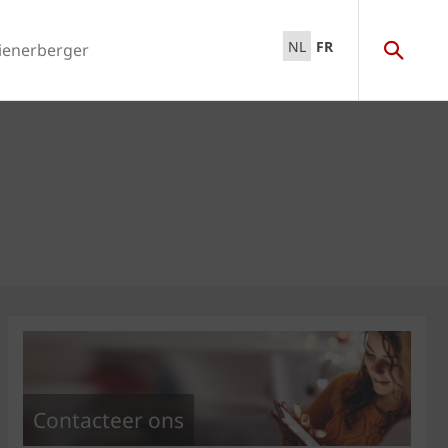
NL
FR
ienerberger
Contacteer ons