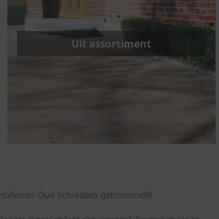
Uit assortiment
d-Hollands Oud Schiedam getrommeld
inkers is geel en licht genuanceerd. Bovendien zijn ze