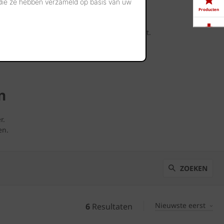
 die ze hebben verzameld op basis van uw
Producten
linker werden gerealiseerd bij u in de buurt.
Downloads
Showrooms
n
Jobs
r.
en.
ZOEKEN
Nieuwste eerst
6
Resultaten