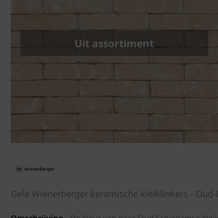
Uit assortiment
Gele Wienerberger keramische kleiklinkers - Ou
Omschrijving
De kleur van deze Oud Schiedamse kleikl