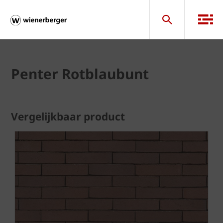
Penter Rotblaubunt
Vergelijkbaar product