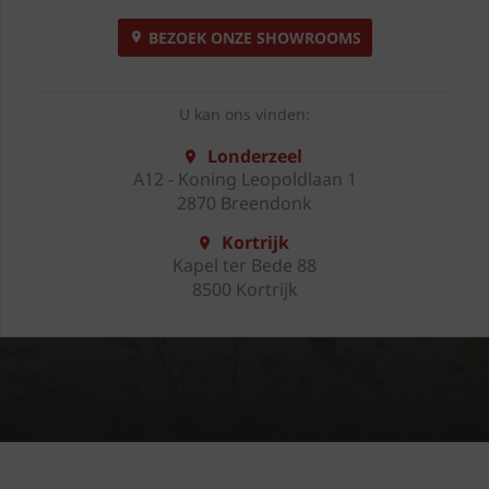
BEZOEK ONZE SHOWROOMS
U kan ons vinden:
Londerzeel
A12 - Koning Leopoldlaan 1
2870 Breendonk
Kortrijk
Kapel ter Bede 88
8500 Kortrijk