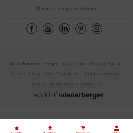
wienerberger worldwide
© 2026 wienerberger
Disclaimer
Privacy Policy
Cookie Policy
Jobs / Vacatures
Contacteer ons
Schrijf u in op onze nieuwsbrief
Producten
Downloads
Showrooms
Jobs