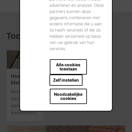
adverteren en analyse. Deze
partners kunnen deze
gegevens combineren met
andere informatie die u aan
ze heeft verstrekt of die ze
Tools
hebben verzameld op basis
van uw gebruik van hun
services.
Alle cookies
toestaan
Hoeveelheidscalculator
Zelf instellen
kleiklinkers
Bereken het
Noodzakelijke
aantal
cookies
benodigde
kleiklinkers.