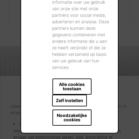
informatie over uw gebruik
+32 56 24 96 38
van onze site met onze
info@wienerberger.be
partners voor social media,
adverteren en analyse. Deze
partners kunnen deze
gegevens combineren met
andere informatie die u aan
ze heeft verstrekt of die ze
hebben verzameld op basis
van uw gebruik van hun
services.
Alle cookies
Kijk. Droom. Kies.
toestaan
Zelf instellen
Laten we samen letterlijk uw dromen tastbaar maken in
onze showrooms.
Noodzakelijke
cookies
Kom langs en laat u inspireren door onze
innovatieve oplossingen. Bekijk ze, neem ze vast en
ervaar uw toekomstige gevel, dak, bestrating of