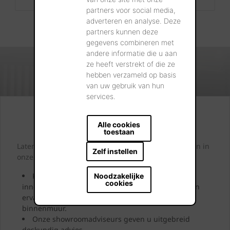
partners voor social media,
adverteren en analyse. Deze
partners kunnen deze
gegevens combineren met
andere informatie die u aan
ze heeft verstrekt of die ze
hebben verzameld op basis
van uw gebruik van hun
services.
Kijk. Droom. Kies.
Alle cookies
toestaan
Laten we samen letterlijk uw dromen tastbaar maken in
Zelf instellen
onze showrooms.
Kom langs en laat u inspireren door onze
Noodzakelijke
cookies
innovatieve oplossingen. Bekijk ze, neem ze vast en
ervaar uw toekomstige gevel, dak, bestrating of
binnenmuur.
Onze showroomadviseurs geven u uitgebreid
deskundig advies.