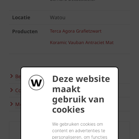
Locatie
Watou
Producten
Terca Agora Grafietzwart
Koramic Vauban Antraciet Mat
Deze website
Bezoek onze showrooms
maakt
Contacteer ons
gebruik van
Meer inspiratie
cookies
We gebruiken cookies om
Contact
content en advertenties te
personaliseren, om functies