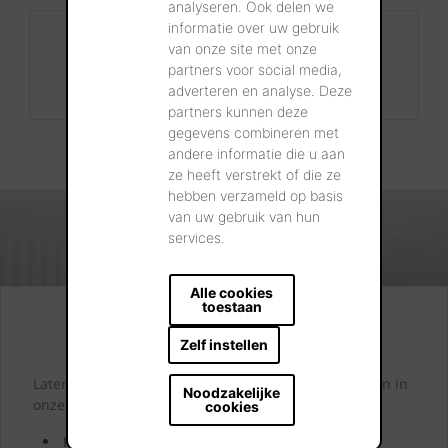
analyseren. Ook delen we
informatie over uw gebruik
Contact
van onze site met onze
+32 56 24 96 38
partners voor social media,
info@wienerberger.be
adverteren en analyse. Deze
partners kunnen deze
gegevens combineren met
andere informatie die u aan
ze heeft verstrekt of die ze
hebben verzameld op basis
van uw gebruik van hun
services.
Alle cookies
toestaan
Kijk. Droom. Kies.
Zelf instellen
Laten we samen letterlijk uw dromen tastbaar maken in
Noodzakelijke
onze showrooms.
cookies
Kom langs en laat u inspireren door onze