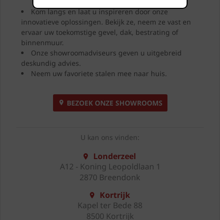
Kom langs en laat u inspireren door onze
innovatieve oplossingen. Bekijk ze, neem ze vast en
ervaar uw toekomstige gevel, dak, bestrating of
binnenmuur.
Onze showroomadviseurs geven u uitgebreid
deskundig advies.
Neem uw favoriete stalen mee naar huis.
BEZOEK ONZE SHOWROOMS
U kan ons vinden:
Londerzeel
A12 - Koning Leopoldlaan 1
2870 Breendonk
Kortrijk
Kapel ter Bede 88
8500 Kortrijk