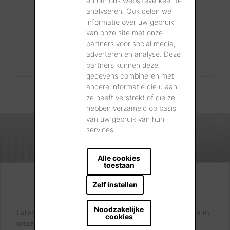
en om ons websiteverkeer te
analyseren. Ook delen we
informatie over uw gebruik
van onze site met onze
Contact
partners voor social media,
+32 56 24 96 38
adverteren en analyse. Deze
info@wienerberger.be
partners kunnen deze
gegevens combineren met
andere informatie die u aan
ze heeft verstrekt of die ze
hebben verzameld op basis
van uw gebruik van hun
services.
Alle cookies
toestaan
Kijk. Droom. Kies.
Zelf instellen
Noodzakelijke
Laten we samen letterlijk uw dromen tastbaar maken in
cookies
onze showrooms.