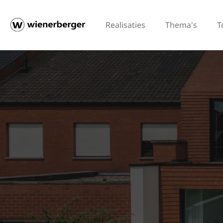
Realisaties
Thema's
T