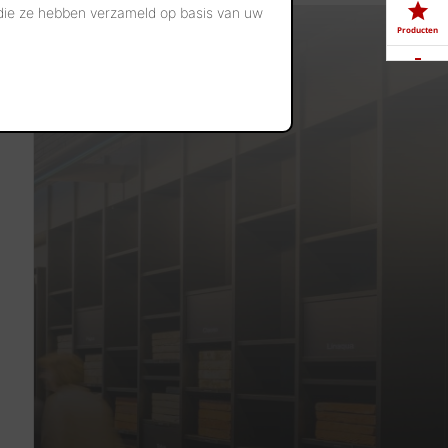
 die ze hebben verzameld op basis van uw
Producten
Downloads
Showrooms
Jobs