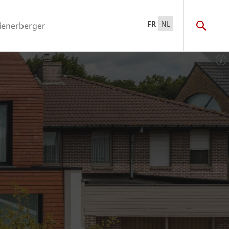
FR
NL
ienerberger