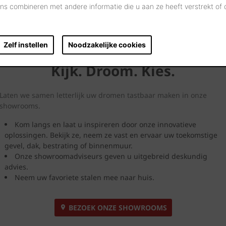
s combineren met andere informatie die u aan ze heeft verstrekt of
Zelf instellen
Noodzakelijke cookies
Kijk. Droom. Kies.
Laten we samen letterlijk uw dromen tastbaar maken in onze
showrooms.
Kom langs en laat u inspireren door onze innovatieve
oplossingen. Bekijk ze, neem ze vast en ervaar uw toekomstige
gevel, dak, bestrating of binnenmuur.
Onze showroomadviseurs geven u uitgebreid deskundig
advies.
Neem uw favoriete stalen mee naar huis.
BEZOEK ONZE SHOWROOMS