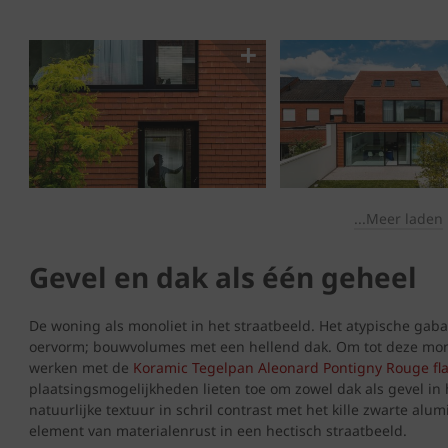
...Meer laden
Gevel en dak als één geheel
De woning als monoliet in het straatbeeld. Het atypische gabari
oervorm; bouwvolumes met een hellend dak. Om tot deze mono
werken met de
Koramic Tegelpan Aleonard Pontigny Rouge f
plaatsingsmogelijkheden lieten toe om zowel dak als gevel in 
natuurlijke textuur in schril contrast met het kille zwarte al
element van materialenrust in een hectisch straatbeeld.