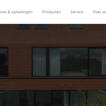
ools & opleidingen
Producten
Service
Over w