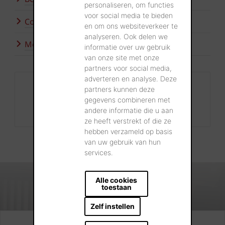
personaliseren, om functies
voor social media te bieden
Contacteer ons
en om ons websiteverkeer te
analyseren. Ook delen we
Meer inspiratie
informatie over uw gebruik
van onze site met onze
partners voor social media,
adverteren en analyse. Deze
Contact
partners kunnen deze
gegevens combineren met
+32 56 24 96 38
andere informatie die u aan
info@wienerberger.be
ze heeft verstrekt of die ze
hebben verzameld op basis
van uw gebruik van hun
services.
Alle cookies
toestaan
Zelf instellen