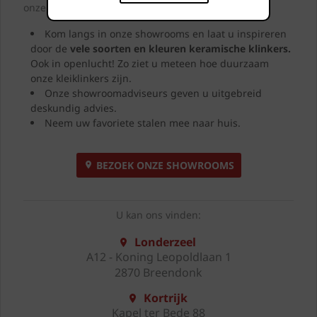
onze showrooms.
Kom langs in onze showrooms en laat u inspireren
door de
vele soorten en kleuren
keramische klinkers.
Ook in openlucht! Zo ziet u meteen hoe duurzaam
onze kleiklinkers zijn.
Onze showroomadviseurs geven u uitgebreid
deskundig advies.
Neem uw favoriete stalen mee naar huis.
BEZOEK ONZE SHOWROOMS
U kan ons vinden:
Londerzeel
A12 - Koning Leopoldlaan 1
2870 Breendonk
Kortrijk
Kapel ter Bede 88