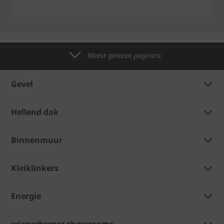
Meest gelezen pagina's:
Gevel
Hellend dak
Binnenmuur
Kleiklinkers
Energie
wienerberger showrooms