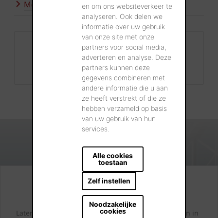
Meer inspiratie
en om ons websiteverkeer te
analyseren. Ook delen we
informatie over uw gebruik
van onze site met onze
Contact
partners voor social media,
adverteren en analyse. Deze
+32 56 24 96 38
partners kunnen deze
info@wienerberger.be
gegevens combineren met
andere informatie die u aan
ze heeft verstrekt of die ze
hebben verzameld op basis
van uw gebruik van hun
services.
Alle cookies
toestaan
Zelf instellen
Kijk. Droom. Kies.
Noodzakelijke
cookies
Laten we samen letterlijk uw dromen tastbaar maken in