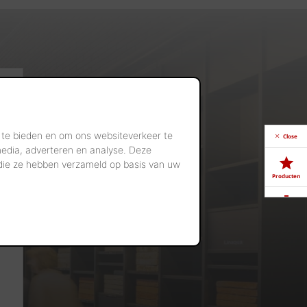
 te bieden en om ons websiteverkeer te
Close
media, adverteren en analyse. Deze
 die ze hebben verzameld op basis van uw
Producten
Downloads
Showrooms
Jobs