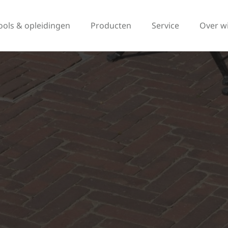
ools & opleidingen
Producten
Service
Over w