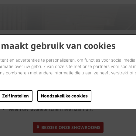
Kijk. Droom. Kies.
 maakt gebruik van cookies
Laten we samen letterlijk uw dromen tastbaar maken in onze
ent en advertenties te personaliseren, om functies voor social media
showrooms.
ormatie over uw gebruik van onze site met onze partners voor social 
s combineren met andere informatie die u aan ze heeft verstrekt of
Kom langs en laat u inspireren door onze innovatieve
oplossingen. Bekijk ze, neem ze vast en ervaar uw toekomstige
gevel, dak, bestrating of binnenmuur.
Zelf instellen
Noodzakelijke cookies
Onze showroomadviseurs geven u uitgebreid deskundig
advies.
Neem uw favoriete stalen mee naar huis.
BEZOEK ONZE SHOWROOMS