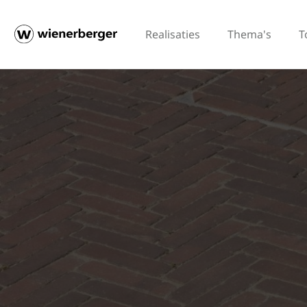
Realisaties
Thema's
T