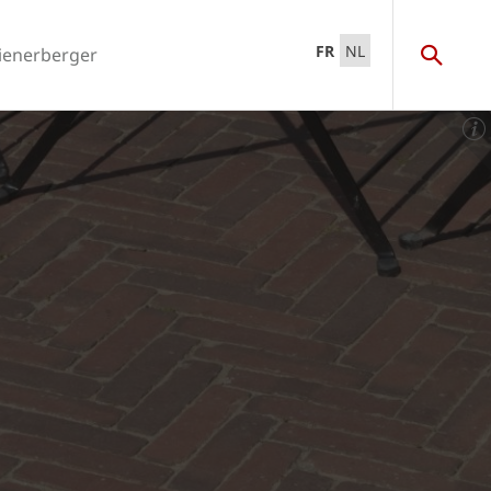
FR
NL
ienerberger