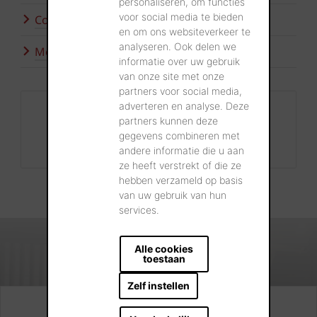
personaliseren, om functies
voor social media te bieden
Contacteer ons
en om ons websiteverkeer te
analyseren. Ook delen we
Meer inspiratie
informatie over uw gebruik
van onze site met onze
partners voor social media,
adverteren en analyse. Deze
Contact
partners kunnen deze
+32 56 24 96 38
gegevens combineren met
info@wienerberger.be
andere informatie die u aan
ze heeft verstrekt of die ze
hebben verzameld op basis
van uw gebruik van hun
services.
Alle cookies
toestaan
Zelf instellen