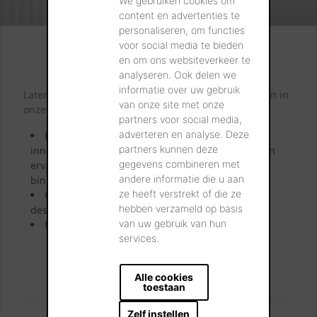
We gebruiken cookies om
content en advertenties te
personaliseren, om functies
voor social media te bieden
Kijk. Droom. Kies.
en om ons websiteverkeer te
analyseren. Ook delen we
informatie over uw gebruik
Laten we samen letterlijk uw dromen tastbaar maken in
van onze site met onze
onze showrooms.
partners voor social media,
adverteren en analyse. Deze
Kom langs en laat u inspireren door onze
partners kunnen deze
innovatieve oplossingen. Bekijk ze, neem ze vast en
gegevens combineren met
ervaar uw toekomstige gevel, dak, bestrating of
andere informatie die u aan
binnenmuur.
ze heeft verstrekt of die ze
Onze showroomadviseurs geven u uitgebreid
hebben verzameld op basis
deskundig advies.
van uw gebruik van hun
Neem uw favoriete stalen mee naar huis.
services.
BEZOEK ONZE SHOWROOMS
Alle cookies
toestaan
Zelf instellen
U kan ons vinden: