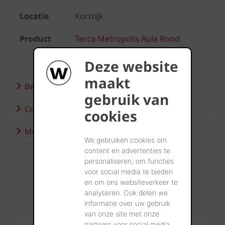
Locatie
Kortrijk
Product
Terca Metropolis Aula Rood
Deze website
maakt
Bezoek onze showroom
gebruik van
Contacteer ons
cookies
Meer inspiratie
We gebruiken cookies om
content en advertenties te
personaliseren, om functies
voor social media te bieden
Contact
en om ons websiteverkeer te
+32 56 24 96 38
analyseren. Ook delen we
info@wienerberger.be
informatie over uw gebruik
van onze site met onze
partners voor social media,