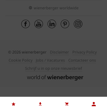
wienerberger worldwide
© 2026 wienerberger
Disclaimer
Privacy Policy
Cookie Policy
Jobs / Vacatures
Contacteer ons
Schrijf u in op onze nieuwsbrief