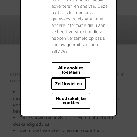
adverteren en analyse. Deze
partners kunnen deze
gegevens combineren met
andere informatie die u aan
ze heeft verstrekt of die ze
hebben verzameld op basis
van uw gebruik van hun
services.
Kijk. Droom. Kies.
Alle cookies
toestaan
Laten we samen letterlijk uw dromen tastbaar maken in
onze showrooms.
Zelf instellen
Kom langs en laat u inspireren door onze
innovatieve oplossingen. Bekijk ze, neem ze vast en
Noodzakelijke
cookies
ervaar uw toekomstige gevel, dak, bestrating of
binnenmuur.
Onze showroomadviseurs geven u uitgebreid
deskundig advies.
Neem uw favoriete stalen mee naar huis.