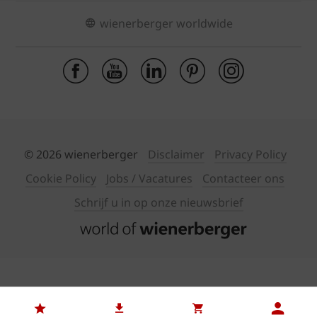
wienerberger worldwide
© 2026 wienerberger
Disclaimer
Privacy Policy
Cookie Policy
Jobs / Vacatures
Contacteer ons
Schrijf u in op onze nieuwsbrief