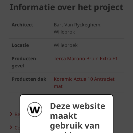
Informatie over het project
Architect
Bart Van Ryckeghem,
Willebrok
Locatie
Willebroek
Producten
Terca Marono Bruin Extra E1
gevel
Producten dak
Koramic Actua 10 Antraciet
mat
Deze website
maakt
Bezoek onze showroom
gebruik van
Contacteer ons