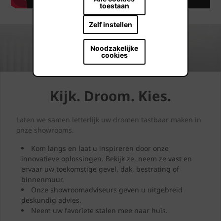
toestaan
Zelf instellen
Noodzakelijke
cookies
Kijk. Droom. Kies.
Laten we samen letterlijk uw dromen tastbaar maken in
onze showrooms.
Kom langs en laat u inspireren door onze
innovatieve oplossingen. Bekijk ze, neem ze vast en
ervaar uw toekomstige gevel, dak, bestrating of
binnenmuur.
Onze showroomadviseurs geven u uitgebreid
deskundig advies.
Neem uw favoriete stalen mee naar huis.