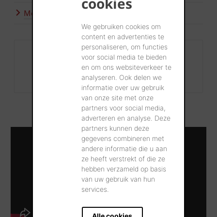
cookies
Meer inspiratie
We gebruiken cookies om
content en advertenties te
personaliseren, om functies
Contact
voor social media te bieden
+32 56 24 96 38
en om ons websiteverkeer te
analyseren. Ook delen we
info@wienerberger.be
informatie over uw gebruik
van onze site met onze
partners voor social media,
adverteren en analyse. Deze
partners kunnen deze
gegevens combineren met
andere informatie die u aan
ze heeft verstrekt of die ze
hebben verzameld op basis
van uw gebruik van hun
services.
Alle cookies