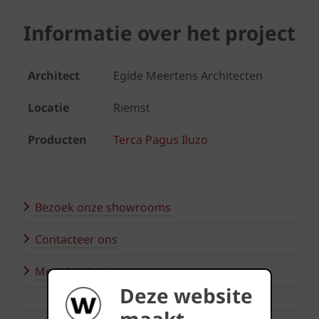
Informatie over het project
Architect
Egide Meertens Architecten
Locatie
Riemst
Producten
Terca Pagus Iluzo
Bezoek onze showrooms
Contacteer ons
Meer inspiratie
Deze website