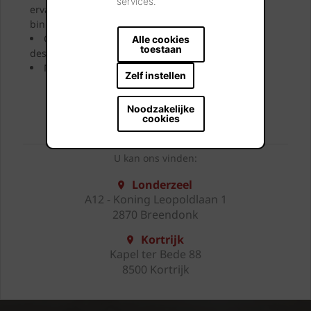
services.
ervaar uw toekomstige gevel, dak, bestrating of
binnenmuur.
Onze showroomadviseurs geven u uitgebreid
Alle cookies
toestaan
deskundig advies.
Neem uw favoriete stalen mee naar huis.
Zelf instellen
BEZOEK ONZE SHOWROOMS
Noodzakelijke
cookies
U kan ons vinden:
Londerzeel
A12 - Koning Leopoldlaan 1
2870 Breendonk
Kortrijk
Kapel ter Bede 88
8500 Kortrijk