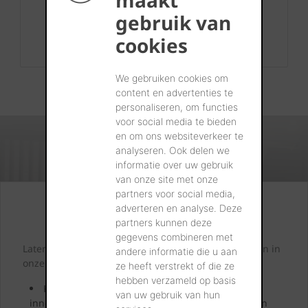
maakt
Contact
gebruik van
+32 56 24 96 38
cookies
info@wienerberger.be
We gebruiken cookies om
content en advertenties te
personaliseren, om functies
voor social media te bieden
en om ons websiteverkeer te
analyseren. Ook delen we
informatie over uw gebruik
van onze site met onze
partners voor social media,
Kijk. Droom. Kies.
adverteren en analyse. Deze
partners kunnen deze
gegevens combineren met
Laten we samen letterlijk uw dromen tastbaar maken in
andere informatie die u aan
onze showrooms.
ze heeft verstrekt of die ze
hebben verzameld op basis
Kom langs en laat u inspireren door onze
van uw gebruik van hun
innovatieve oplossingen. Bekijk ze, neem ze vast en