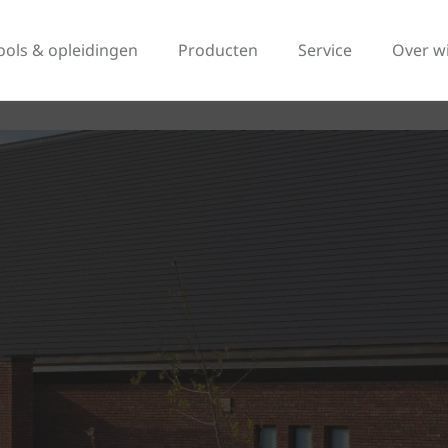
ools & opleidingen
Producten
Service
Over w