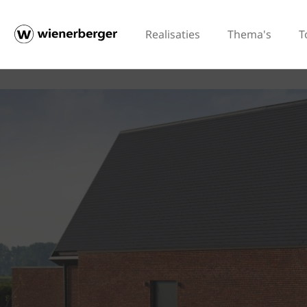
Realisaties
Thema's
T