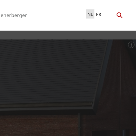
NL
FR
ienerberger