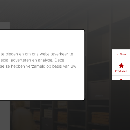
 te bieden en om ons websiteverkeer te
Close
media, adverteren en analyse. Deze
 die ze hebben verzameld op basis van uw
Producten
Downloads
Showrooms
Jobs