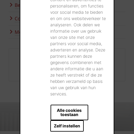
Bezoek onze showroom
personaliseren, om functies
voor social media te bieden
Contacteer ons
en om ons websiteverkeer te
analyseren. Ook delen we
informatie over uw gebruik
Meer inspiratie
van onze site met onze
partners voor social media,
adverteren en analyse. Deze
partners kunnen deze
Contact
gegevens combineren met
+32 56 24 96 38
andere informatie die u aan
info@wienerberger.be
ze heeft verstrekt of die ze
hebben verzameld op basis
van uw gebruik van hun
services.
Alle cookies
toestaan
Zelf instellen