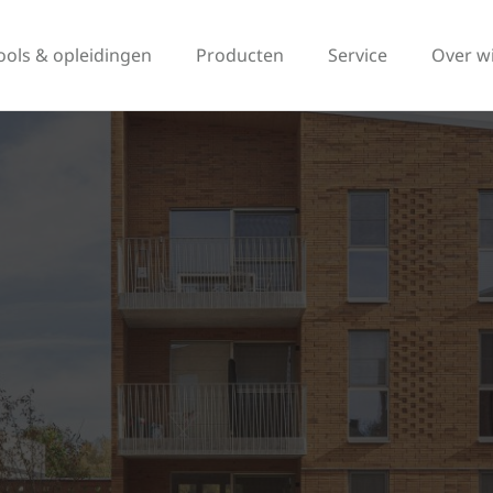
ools & opleidingen
Producten
Service
Over w