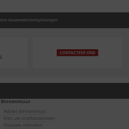
ame bouwmateriaaloplossingen
p
CONTACTEER ONS
6
Binnenmuur
Advies binnenmuur
Kies uw snelbouwsteen
Klassiek metselen