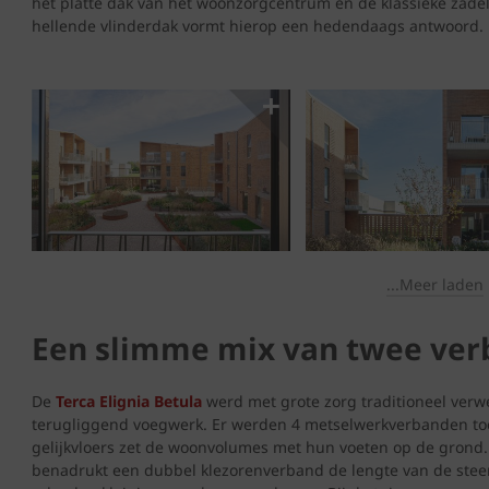
het platte dak van het woonzorgcentrum en de klassieke zadeld
hellende vlinderdak vormt hierop een hedendaags antwoord.
...Meer laden
Een slimme mix van twee ve
De
Terca Elignia Betula
werd met grote zorg traditioneel verw
terugliggend voegwerk. Er werden 4 metselwerkverbanden to
gelijkvloers zet de woonvolumes met hun voeten op de grond. E
benadrukt een dubbel klezorenverband de lengte van de steen 