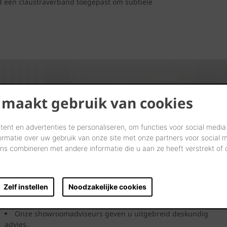
d een claustraverband toegepast om subtiele
 maakt gebruik van cookies
Kijk. Droom. Kies.
ent en advertenties te personaliseren, om functies voor social media
ormatie over uw gebruik van onze site met onze partners voor social 
s combineren met andere informatie die u aan ze heeft verstrekt of
Laten we samen letterlijk uw dromen tastbaar maken in onze
showrooms.
Kom langs en laat u inspireren door onze innovatieve
Zelf instellen
Noodzakelijke cookies
oplossingen. Bekijk ze, neem ze vast en ervaar uw toekomstige
gevel, dak, bestrating of binnenmuur.
Onze showroomadviseurs geven u uitgebreid deskundig
advies.