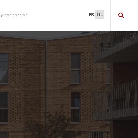
FR
NL
ienerberger