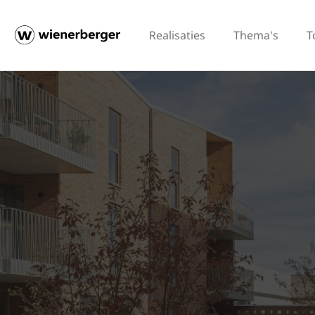
Realisaties
Thema's
T