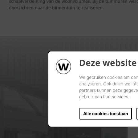
schaalverkleining van de woonvolumes. Bij de tuinmuren wer
doorzichten naar de binnentuin te realiseren.
Deze website
We gebruiken cookies om cont
analyseren. Ook delen we inf
partners kunnen deze gegeven
gebruik van hun services.
Alle cookies toestaan